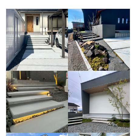
高低差のある宅地の外構
2026年3月 山口県光市
黒を基調としたかっよ
く、遊び心あるモダン外
構