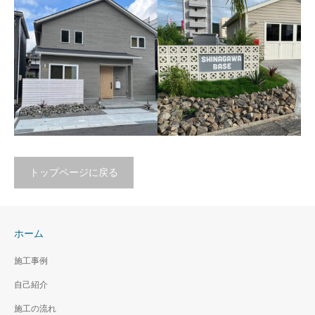
2026年3月 熊本県荒尾市
朝倉の邸宅
光で魅せる、浮遊感のあ
2025年10月 山口県山口市
る玄関アプローチ
2025年12月 山口県光市
トップページに戻る
沖縄ブロック門柱
カリフォルニアスタイル
2020年1月 山口県柳井市
ホーム
のお家
2025年3月 山口県光市
施工事例
自己紹介
施工の流れ