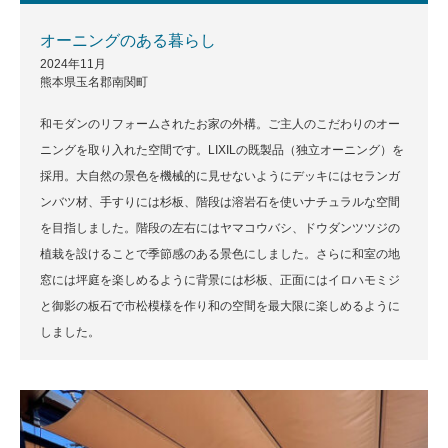
オーニングのある暮らし
2024年11月
熊本県玉名郡南関町
和モダンのリフォームされたお家の外構。ご主人のこだわりのオー
ニングを取り入れた空間です。LIXILの既製品（独立オーニング）を
採用。大自然の景色を機械的に見せないようにデッキにはセランガ
ンバツ材、手すりには杉板、階段は溶岩石を使いナチュラルな空間
を目指しました。階段の左右にはヤマコウバシ、ドウダンツツジの
植栽を設けることで季節感のある景色にしました。さらに和室の地
窓には坪庭を楽しめるように背景には杉板、正面にはイロハモミジ
と御影の板石で市松模様を作り和の空間を最大限に楽しめるように
しました。