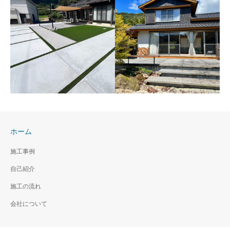
オーニングのある暮らし
溶岩石のデッキ
2024年11月 熊本県玉名郡南
2024年10月 熊本県玉名郡和
関町
水町
ホーム
焼杉と溶岩石
施工事例
2021年3月 熊本県和水町
自己紹介
溶岩石と人工芝の広いお
庭
施工の流れ
2024年8月 山口県熊毛郡田布
会社について
施町